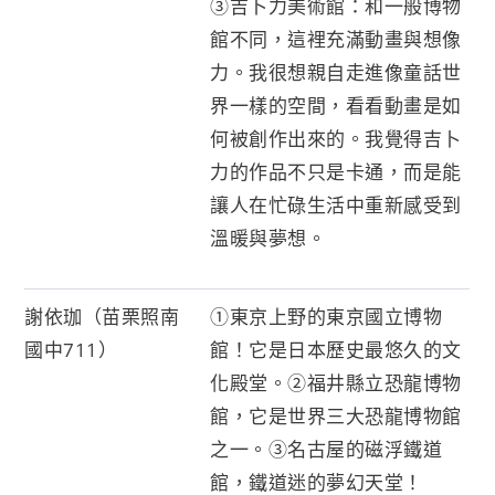
③吉卜力美術館：和一般博物
館不同，這裡充滿動畫與想像
力。我很想親自走進像童話世
界一樣的空間，看看動畫是如
何被創作出來的。我覺得吉卜
力的作品不只是卡通，而是能
讓人在忙碌生活中重新感受到
溫暖與夢想。
謝依珈（苗栗照南
①東京上野的東京國立博物
國中711）
館！它是日本歷史最悠久的文
化殿堂。②福井縣立恐龍博物
館，它是世界三大恐龍博物館
之一。③名古屋的磁浮鐵道
館，鐵道迷的夢幻天堂！