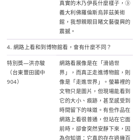
真實的木乃伊長什麼樣子，③
義大利佛羅倫斯烏菲茲美術
館，我想親眼目睹文藝復興的
震撼。
4. 網路上看和到博物館看，會有什麼不同？
特別獎—洪亦駿
網路看展像是在「滑過世
（台東豐田國中
界」，而真正走進博物館，則
904）
像是「走進世界」。螢幕裡的
文物只是圖片，但現場能看到
它的大小、痕跡，甚至感受到
時間留下的味道。有些作品在
網路上看很普通，但站在它面
前時，卻會突然安靜下來，因
為你知道：它真的存在過幾百