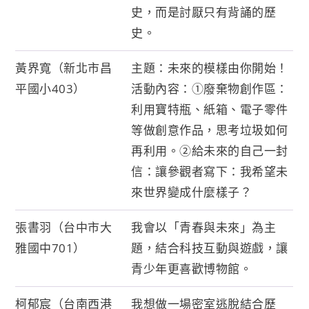
史，而是討厭只有背誦的歷
史。
黃界寬（新北市昌
主題：未來的模樣由你開始！
平國小403）
活動內容：①廢棄物創作區：
利用寶特瓶、紙箱、電子零件
等做創意作品，思考垃圾如何
再利用。②給未來的自己一封
信：讓參觀者寫下：我希望未
來世界變成什麼樣子？
張書羽（台中市大
我會以「青春與未來」為主
雅國中701）
題，結合科技互動與遊戲，讓
青少年更喜歡博物館。
柯郁宸（台南西港
我想做一場密室逃脫結合歷