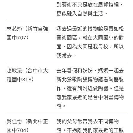
到藝術不只是放在展覽館裡，
更能融入自然與生活。
林芯筠（新竹自強
我去過最近的博物館是蕭如松
國中707）
藝術園區，就在大同國小的對
面，因為大同是我母校，所以
我常去。
趙敏沄（台中市大
去年暑假和姊姊、媽媽一起去
雅國中818）
新北鶯歌陶瓷博物館看陶器製
作，還有到附近做陶器。但是
離我家最近的是台中漫畫博物
館。
吳佳怡（新北中正
我的父母常帶我去不同博物
國中704）
館，不過離我們家最近的王鼎