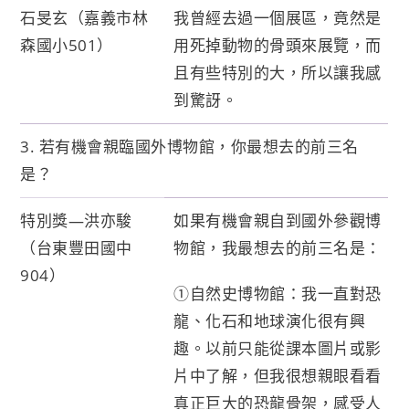
石旻玄（嘉義市林
我曾經去過一個展區，竟然是
森國小501）
用死掉動物的骨頭來展覽，而
且有些特別的大，所以讓我感
到驚訝。
3. 若有機會親臨國外博物館，你最想去的前三名
是？
特別獎—洪亦駿
如果有機會親自到國外參觀博
（台東豐田國中
物館，我最想去的前三名是：
904）
①自然史博物館：我一直對恐
龍、化石和地球演化很有興
趣。以前只能從課本圖片或影
片中了解，但我很想親眼看看
真正巨大的恐龍骨架，感受人