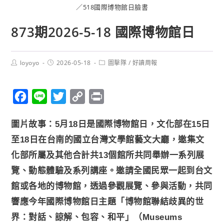
／518國際博物館日臉書
873期2026-5-18 國際博物館日
loyoyo
2026-05-18
圖擊隊
/
好讀周報
F
L
T
C
P
a
i
w
o
r
圖片故事：5月18日是國際博物館日，文化部在15日
c
n
i
p
i
至18日在台南的國立台灣文學館藝文大廳，邀集文
e
e
t
y
n
化部所屬及其他合計共13個館所共同舉辦一系列展
b
t
L
t
覽、動態體驗及系列講座。邀請全國民眾一起到台文
o
e
i
o
r
n
館或各地的博物館，透過參觀展覽、參與活動，共同
k
k
響應今年國際博物館日主題「博物館聯結歧異的世
界：對話、諒解、包容、和平」（Museums