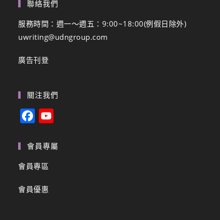
聯絡我們
服務時間：週一～週五：9:00~18:00(例假日除外)
uwriting@udngroup.com
廣告刊登
關注我們
F
Y
a
o
c
u
會員專屬
e
T
會員專區
b
u
會員優惠
o
b
o
e
k
C