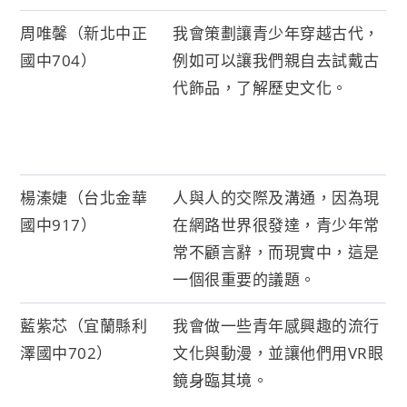
周唯馨（新北中正
我會策劃讓青少年穿越古代，
國中704）
例如可以讓我們親自去試戴古
代飾品，了解歷史文化。
楊溱婕（台北金華
人與人的交際及溝通，因為現
國中917）
在網路世界很發達，青少年常
常不顧言辭，而現實中，這是
一個很重要的議題。
藍紫芯（宜蘭縣利
我會做一些青年感興趣的流行
澤國中702）
文化與動漫，並讓他們用VR眼
鏡身臨其境。