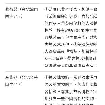
蘇荷馨（台北龍門
①法國巴黎羅浮宮，鎮館三寶
國中716）
《蒙娜麗莎》是我一直很想看
的作品。②英國倫敦的大英博
物館，擁有超過800萬件世界
各地藏品，包含羅塞塔石碑與
古埃及木乃伊。③美國紐約的
大都會藝術博物館，館藏橫跨
5千年歷史，從古埃及神廟到
歐洲繪畫大師真跡應有盡有。
吳紫郢（台北金華
①埃及博物館，常在課本看到
國中917）
埃及的文物圖片，卻沒什麼機
會接觸。②北京故宮博物院，
想多看一些中國古代的文物，