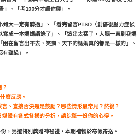
書」、「考100分才讓你爬」。
到大一定有聽過」、「看完留言PTSD（創傷後壓力症候
以寫成一本媽媽語錄了」、「這串太猛了，大腦一直刷我媽
「困在留言出不去，笑瘋，天下的媽媽真的都是一樣的」、
都有聽過」。
刻？
有什麼反應。
酸言、直接否決還是鼓勵？哪些情形最常見？然後？
日媒體有各式各樣的分析，請綜整一份你的心得。
禮一份，另選特別獎贈神祕禮，本期禮物於寒假寄送。