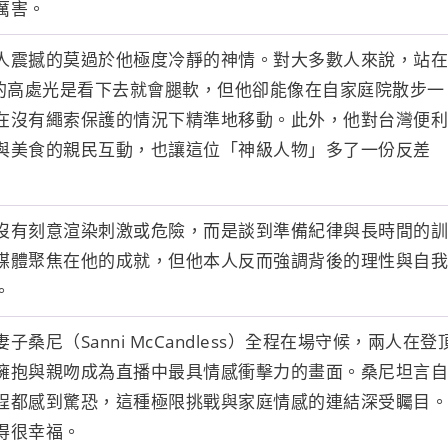
厲害。
人震撼的莫過於他極度冷靜的神情。對大多數人來說，站在
1的高處光是看下去就會腿軟，但他卻能像在自家庭院散步一
在沒有繩索保護的情況下精準地移動。此外，他對台灣便利
與美食的親民互動，也讓這位「神級人物」多了一份反差
沒有刻意渲染刺激或危險，而是談到準備紀律與長時間的訓
媒體聚焦在他的成就，但他本人反而強調背後的理性與自我
。
子桑尼（Sanni McCandless）全程在場守候，兩人在登
擁抱與親吻成為直播中最具情感衝擊力的畫面。桑尼坦言自
程都感到驚恐，這種極限挑戰與家庭情感的連結深受矚目。
得很幸福。