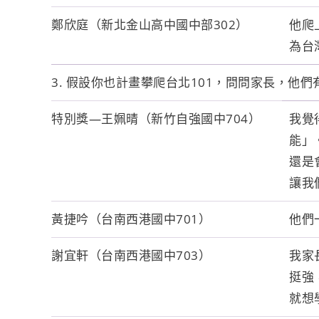
鄭欣庭（新北金山高中國中部302）
他爬
為台
3. 假設你也計畫攀爬台北101，問問家長，他
特別獎—王姵晴（新竹自強國中704）
我覺
能」
還是
讓我
黃捷吟（台南西港國中701）
他們
謝宜軒（台南西港國中703）
我家
挺強
就想