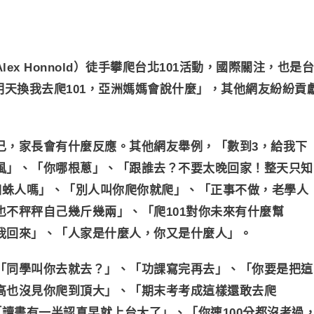
x Honnold）徒手攀爬台北101活動，國際關注，也是台
「明天換我去爬101，亞洲媽媽會說什麼」，其他網友紛紛貢
己，家長會有什麼反應。其他網友舉例，「數到3，給我下
風」、「你哪根蔥」、「跟誰去？不要太晚回家！整天只知
蜘蛛人嗎」、「別人叫你爬你就爬」、「正事不做，老學人
不秤秤自己幾斤幾兩」、「爬101對你未來有什麼幫
我回來」、「人家是什麼人，你又是什麼人」。
「同學叫你去就去？」、「功課寫完再去」、「你要是把這
高也沒見你爬到頂大」、「期末考考成這樣還敢去爬
「讀書有一半認真早就上台大了」、「你連100分都沒考過