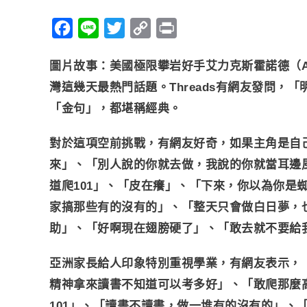
F
L
T
C
P
a
i
w
o
r
圖片故事：美國極限攀岩好手艾力克斯霍諾德（Ale
c
n
i
p
i
灣這幾天最熱門話題。Threads有網友發問，
e
e
t
y
n
「金句」，都堪稱經典。
b
t
L
t
o
e
i
對於這項空前挑戰，有網友好奇，如果主角是自
o
r
n
來」、「別人說的你就去做，我說的你就當耳邊
k
k
道爬101」、「皮在癢」、「下來，你以為你是
家搞那些有的沒有的」、「整天只會做白日夢，也
助」、「好啊現在翅膀硬了」、「敢去就不要給
亞洲家長給人印象特別重視學業，有網友表示，
精神拿來讀書不知道可以考多好」、「敢爬那麼
101」、「讀書不讀書，做一堆有的沒有的」、