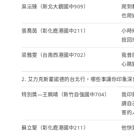
吳沄臻（新北大觀國中909）
爬到
也爬
張喬茵（彰化鹿港國中211）
小時
撿回
梁雅雯（台南西港國中702）
我曾
心跳
2. 艾力克斯霍諾德的台北行，哪些事讓你印象深
特別獎—王姵晴（新竹自強國中704）
我印
調自
害的
蘇立聖（彰化鹿港國中211）
他快