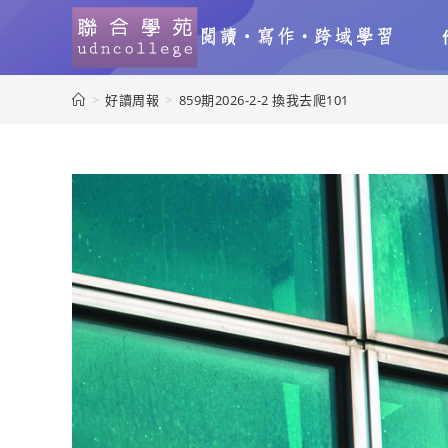
>
好讀周報
>
859期2026-2-2 換我去爬101