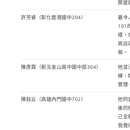
那麼
許芳睿（彰化鹿港國中204）
最令
10
樣，
商店
萌。
陳彥霖（新北金山高中國中部304）
他並
練，
管理
陳鈺云（高雄內門國中702）
他的妻
後的
己全
我覺