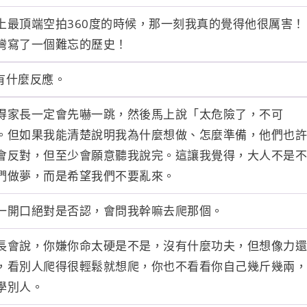
上最頂端空拍360度的時候，那一刻我真的覺得他很厲害！
灣寫了一個難忘的歷史！
們有什麼反應。
得家長一定會先嚇一跳，然後馬上說「太危險了，不可
。但如果我能清楚說明我為什麼想做、怎麼準備，他們也許
會反對，但至少會願意聽我說完。這讓我覺得，大人不是不
們做夢，而是希望我們不要亂來。
一開口絕對是否認，會問我幹嘛去爬那個。
長會說，你嫌你命太硬是不是，沒有什麼功夫，但想像力還
，看別人爬得很輕鬆就想爬，你也不看看你自己幾斤幾兩，
學別人。