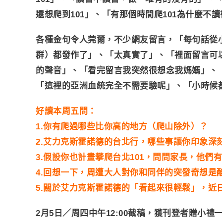
還想爬到101」、「有那個時間爬101為什麼不讀
各種金句令人莞爾，不少網友留言，「每句話從小
群）都發作了」、「太真實了」、「裡面留言可
的聲音」、「看完留言我突然很想念我媽媽」、
「這裡的亞洲血統完全不需要驗呢」、「小時候
好讀本周五問：
1.你有爬過哪些比你高的地方（爬山除外）？
2.艾力克斯霍諾德的台北行，哪些事讓你印象深
3.假設你也計畫攀爬台北101，問問家長，他們
4.回想一下，周遭大人對你和同伴的突發奇想是
5.關於艾力克斯霍諾德的「看起來很輕鬆」，近
2月5日／周四中午12:00截稿，獲刊登者贈小