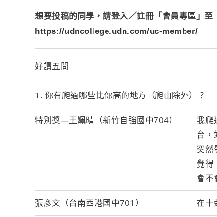
想要投稿的同學，請登入／註冊「會員專區」至
https://udncollege.udn.com/uc-member/
好讀五問
1. 你有爬過哪些比你高的地方（爬山除外）？
特別獎—王姵晴（新竹自強國中704）
我爬
台，
突然
覺得
會不
張彥文（台南西港國中701）
在十