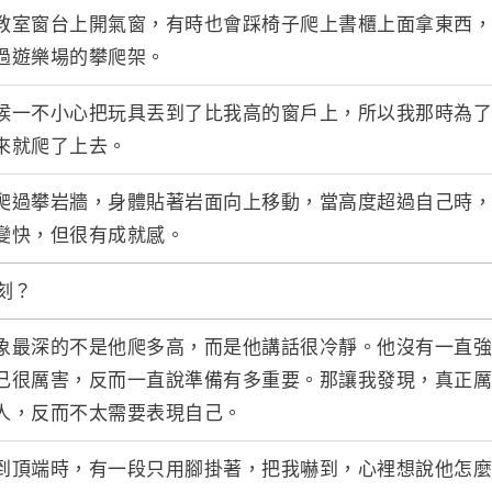
教室窗台上開氣窗，有時也會踩椅子爬上書櫃上面拿東西，
過遊樂場的攀爬架。
候一不小心把玩具丟到了比我高的窗戶上，所以我那時為了
來就爬了上去。
爬過攀岩牆，身體貼著岩面向上移動，當高度超過自己時，
變快，但很有成就感。
刻？
象最深的不是他爬多高，而是他講話很冷靜。他沒有一直強
己很厲害，反而一直說準備有多重要。那讓我發現，真正厲
人，反而不太需要表現自己。
到頂端時，有一段只用腳掛著，把我嚇到，心裡想說他怎麼