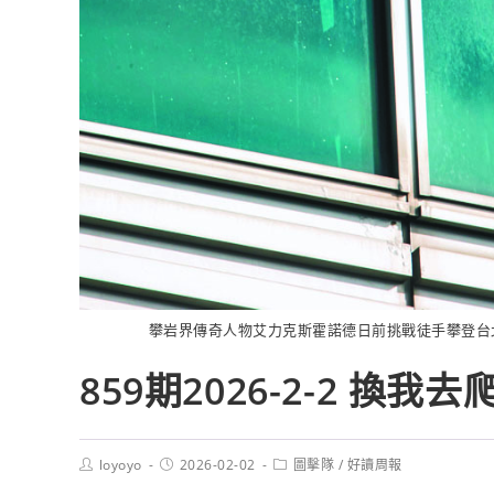
攀岩界傳奇人物艾力克斯霍諾德日前挑戰徒手攀登台北
859期2026-2-2 換我去爬
loyoyo
2026-02-02
圖擊隊
/
好讀周報