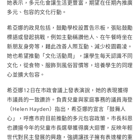
她表示，多元化會讓生活更豐富，期望在任期內推廣
多元、包容的文化行動。
希亞娜的政見包括，鼓勵學校設置告示板，張貼鼓勵
標語或發起挑戰，例如主動稱讚他人、在午餐時坐在
新朋友身旁等，藉此改善人際互動、減少校園霸凌。
她也希望推動「文化活動周」，讓學生每天認識不同
文化，從食物、服飾到風俗習慣等，培養學生的同理
心並擴大包容。
希亞娜12日在市政會議上發表演說，她的表現獲得
市議員的一致讚許。負責兒童與家庭事務的議員海登
（Helen Hayden）指出，希亞娜的宣言「鼓舞人
心」，呼應市府目前推動的多元包容政策。市長科恩
也讚揚今年的兒童市長選舉獲得廣大迴響，反映年輕
世代對民主發展的興趣，強調讓孩子擁有表達權的重