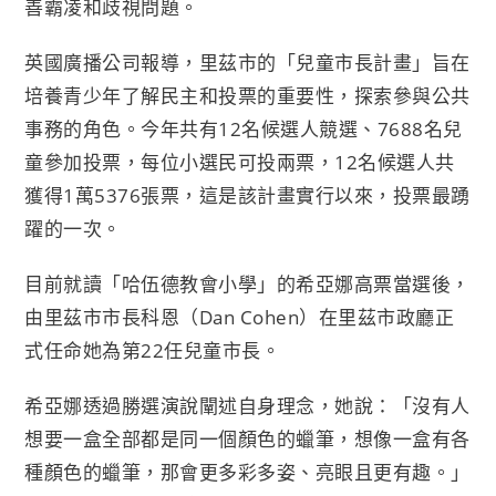
善霸凌和歧視問題。
英國廣播公司報導，里茲市的「兒童市長計畫」旨在
培養青少年了解民主和投票的重要性，探索參與公共
事務的角色。今年共有12名候選人競選、7688名兒
童參加投票，每位小選民可投兩票，12名候選人共
獲得1萬5376張票，這是該計畫實行以來，投票最踴
躍的一次。
目前就讀「哈伍德教會小學」的希亞娜高票當選後，
由里茲市市長科恩（Dan Cohen）在里茲市政廳正
式任命她為第22任兒童市長。
希亞娜透過勝選演說闡述自身理念，她說：「沒有人
想要一盒全部都是同一個顏色的蠟筆，想像一盒有各
種顏色的蠟筆，那會更多彩多姿、亮眼且更有趣。」