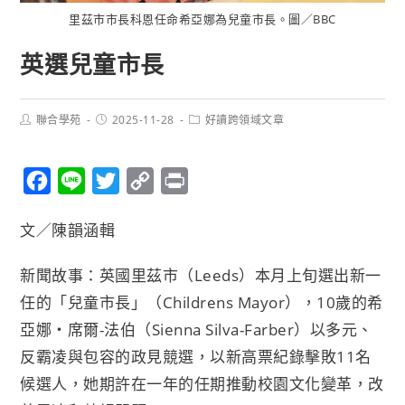
里茲市市長科恩任命希亞娜為兒童市長。圖／BBC
英選兒童市長
聯合學苑
2025-11-28
好讀跨領域文章
F
L
T
C
P
a
i
w
o
r
文／陳韻涵輯
c
n
i
p
i
e
e
t
y
n
新聞故事：英國里茲市（Leeds）本月上旬選出新一
b
t
L
t
任的「兒童市長」（Childrens Mayor），10歲的希
o
e
i
亞娜‧席爾-法伯（Sienna Silva-Farber）以多元、
o
r
n
反霸凌與包容的政見競選，以新高票紀錄擊敗11名
k
k
候選人，她期許在一年的任期推動校園文化變革，改