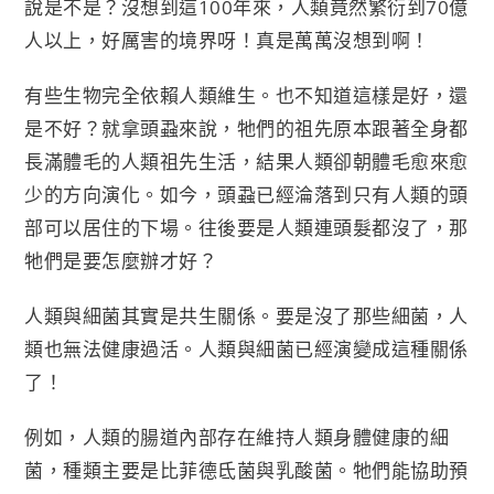
說是不是？沒想到這100年來，人類竟然繁衍到70億
人以上，好厲害的境界呀！真是萬萬沒想到啊！
有些生物完全依賴人類維生。也不知道這樣是好，還
是不好？就拿頭蝨來說，牠們的祖先原本跟著全身都
長滿體毛的人類祖先生活，結果人類卻朝體毛愈來愈
少的方向演化。如今，頭蝨已經淪落到只有人類的頭
部可以居住的下場。往後要是人類連頭髮都沒了，那
牠們是要怎麼辦才好？
人類與細菌其實是共生關係。要是沒了那些細菌，人
類也無法健康過活。人類與細菌已經演變成這種關係
了！
例如，人類的腸道內部存在維持人類身體健康的細
菌，種類主要是比菲德氐菌與乳酸菌。牠們能協助預