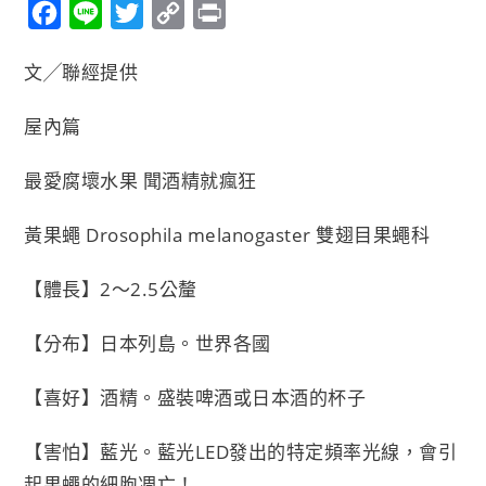
F
L
T
C
P
a
i
w
o
r
文╱聯經提供
c
n
i
p
i
e
e
t
y
n
屋內篇
b
t
L
t
o
e
i
最愛腐壞水果 聞酒精就瘋狂
o
r
n
黃果蠅 Drosophila melanogaster 雙翅目果蠅科
k
k
【體長】2～2.5公釐
【分布】日本列島。世界各國
【喜好】酒精。盛裝啤酒或日本酒的杯子
【害怕】藍光。藍光LED發出的特定頻率光線，會引
起果蠅的細胞凋亡！