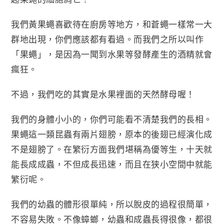
我們黃果蠅喜歡待在廚房等地方，和蒼蠅一樣常一大
群地出現，你們應該都有看過。而我們之所以叫作
「果蠅」，是因為一聞到水果等發酵產生的酒精就會
瘋狂。
不過，我們吃的其實是水果裡面的天然酵母喔！
我們的身體小小的，你們可能看不清楚我們的長相。
果蠅這一類昆蟲有兩片翅膀，原本的後翅已經演化成
不是翅膀了。在繁衍方面我們堪稱為優等生，十天就
能長成成蟲，不但成長迅速，而且在狭小空間中就能
繁衍呢。
我們的幼蟲的體形很單純，所以脫皮的過程很簡單，
不容易失敗。不像蟑螂，幼蟲和成蟲長得很像，都很