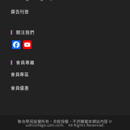
廣告刊登
關注我們
F
Y
a
o
c
u
會員專屬
e
T
會員專區
b
u
會員優惠
o
b
o
e
k
C
h
聯合學苑版權所有，非經授權，不許轉載本網站內容 ©
a
udncollege.udn.com. All Rights Reserved.