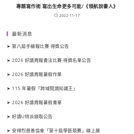
專題寫作術 寫出生命更多可能/《領航說書人》
2022-11-17
最新消息
➤
第八屆手繪報比賽 得獎公告
➤
2026 好讀周報書法比賽 得獎名單公告
➤
2026 好讀周報暑假作業
➤
115 年暑假「跨域閱讀知識王」
➤
2026 好讀周報暑假書單
➤
好讀
U
特派錄取公告
➤
安得烈慈善協會「第十屆學藝競賽」線上展