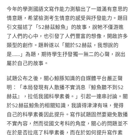
o
e
i
今年的學測國語文寫作能力測驗出了一道滿有意思的
o
r
n
情意題，希望檢測考生情意的感受與抒發能力。題目
k
k
引文描述了「52赫茲鯨魚」的故事，說牠不僅游進
了人們的心中，也引發了人們豐富的想像，開啟許多
類型的創作。題幹遂以「關於52赫茲，我想說的
是……」為題，期待學生抒發獨一無二的心聲，說出
屬於自己的故事。
試題公布之後，關心鯨豚知識的自媒體平台嚴正聲
明：「本局發現有人散播不實消息『鯨魚聽不到52
赫茲』，拉低我國科學素養。」引起一連串討論。關
於52赫茲鯨魚的相關知識，我讀得津津有味，覺得
自己的科學素養因此提升。寫作試題固然要避免散播
不實內容，然而從國文考科的角度，關心的問題並不
在於是否拉底了科學素養，而在於如何提升寫作素