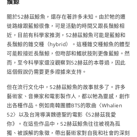
鬚鯨
關於52赫茲鯨魚，還存在著許多未知。由於牠的遷
徙路線跟藍鯨很像，可是活動的時間又跟長鬚鯨相
近，目前有科學家推測，52赫茲鯨魚可能是藍鯨和
長鬚鯨的雜交種（hybrid）。這種雜交種鯨魚的體型
可能較接近長鬚鯨，但吻部和鰭狀肢則更像藍鯨。然
而，至今科學家還沒觀察到52赫茲的本尊過，因此
這個假說仍需要更多證據來支持。
但在流行文化中，52赫茲鯨魚的故事就多了。許多
藝術家、音樂家和電影製作人，都以牠為靈感，創作
出各種作品。例如南韓團體BTS的歌曲〈Whalien
52〉以及台灣導演魏德聖的電影《52赫茲我愛
你》。在這些作品中，52赫茲鯨魚往往被視為孤
獨、被誤解的象徵，帶出藝術家對自我和社會的深刻