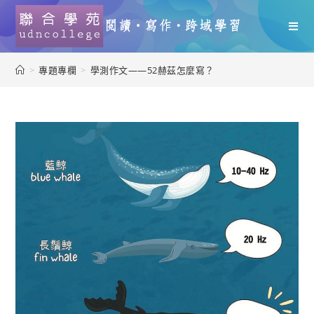
>
專題專欄
>
學測作文——52赫茲怎麼寫？