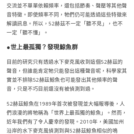
交流並不單單依賴頻率，還包括節奏、聲壓等其他聲
音特徵。即使頻率不同，牠們仍可能透過這些特徵來
解讀訊息。所以，52赫茲不一定「聽不見」，也不
一定「聽不懂」。
●世上最孤獨？發現鯨魚群
目前的研究只有透過水下麥克風收到這個52赫茲的
聲音，但誰能肯定牠只能發出這種聲音呢，科學家其
實並不排除52赫茲鯨魚也可能發出其他頻率的聲
音，只是不巧目前還沒有被偵測到過。
52赫茲鯨魚在1989年首次被發現並大幅報導後，人
們浪漫的將牠稱為「世界上最孤獨的鯨魚」。然而，
近年我們有了令人慶幸的發現。2010年，美國加州
沿岸的水下麥克風偵測到與52赫茲鯨魚相似的鳴