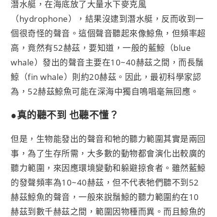
潛水艇，在海底放了大量水下麥克風
（hydrophone），結果沒逮到潛水艇，反而收到一
個很奇怪的聲音。這個聲音聽起來像鯨魚，但頻率超
高，竟然有52赫茲，要知道，一般的藍鯨（blue
whale）發出的聲音主要在10~40赫茲之間，而長鬚
鯨（fin whale）則約20赫茲。因此，最初科學家認
為，52赫茲鯨魚可能在深海中獨自鳴唱毫無回應。
●真的聽不到 也聽不懂？
但是，生物能發出的聲音和牠的聽力範圍其實是兩回
事，為了生存所需，大多數的動物都會演化出較廣的
聽力範圍，來因應環境變動和躲避掠食者。雖然藍鯨
的發聲頻率為10~40赫茲，但不代表牠們聽不到52
赫茲鯨魚的聲音，一般來說鬚鯨的聽力範圍約在10
赫茲到數千赫茲之間，範圍因物種而異。而且鯨魚的