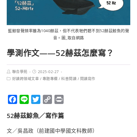
藍鯨發聲頻率雖為1040赫茲，但不代表牠們聽不到52赫茲鯨魚的聲
音。圖_取自網路
學測作文——52赫茲怎麼寫？
聯合學苑
2025-02-27
好讀跨領域文章
/
專題專欄
/
科普閱讀
/
閱讀寫作
F
L
T
C
P
a
i
w
o
r
52赫茲鯨魚／寫作篇
c
n
i
p
i
e
e
t
y
n
文／吳昌政（前建國中學國文科教師）
b
t
L
t