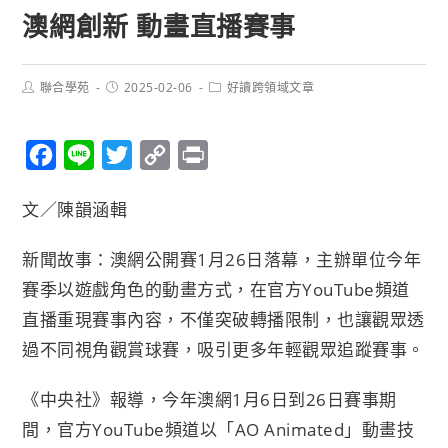
澳網創新 動畫直播賽事
聯合學苑
2025-02-06
好讀跨領域文章
F
L
T
C
P
a
i
w
o
r
文／陳韻涵輯
c
n
i
p
i
e
e
t
y
n
新聞故事：澳網公開賽1月26日落幕，主辦單位今年
b
t
L
t
賽季以遊戲角色的動畫方式，在官方YouTube頻道
o
e
i
直播重現賽事內容，不僅突破轉播限制，也讓觀眾透
o
r
n
過不同視角觀賞球賽，吸引更多年輕觀眾追蹤賽事。
k
k
《中央社》報導，今年澳網1月6日到26日賽事期
間，官方YouTube頻道以「AO Animated」動畫技