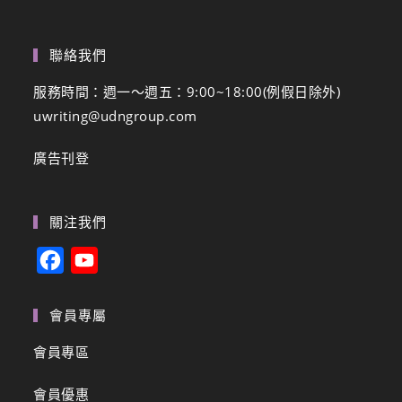
聯絡我們
服務時間：週一～週五：9:00~18:00(例假日除外)
uwriting@udngroup.com
廣告刊登
關注我們
F
Y
a
o
c
u
會員專屬
e
T
會員專區
b
u
會員優惠
o
b