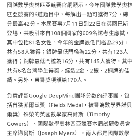
國際數學奧林匹亞競賽官網顯示，今年國際數學奧林
匹亞競賽的6道題目中，每解出一題可獲得7分，總
分最高42分。本屆賽事7月11日到22日在英國巴斯
登場，共吸引來自108個國家的609名選考生應試，
其中包括81名女性。今年的金牌最低門檻為29分，
共有58人獲得；銀牌最低門檻為22分，共有123人
獲得；銅牌最低門檻為16分，共有145人獲得，其中
共有6名台灣學生得獎，締造2金、2銀、2銅牌的佳
績。另外，榮譽獎項頒給170人。
負責評斷Google DeepMind團隊分數的評審團，包
括曾獲菲爾茲獎（Fields Medal，被譽為數學界諾貝
爾獎）殊榮的英國數學家高爾斯（Timothy
Gowers）、國際數學奧林匹亞競賽本屆試題委員會
主席邁爾斯（Joseph Myers），兩人都是國際數學