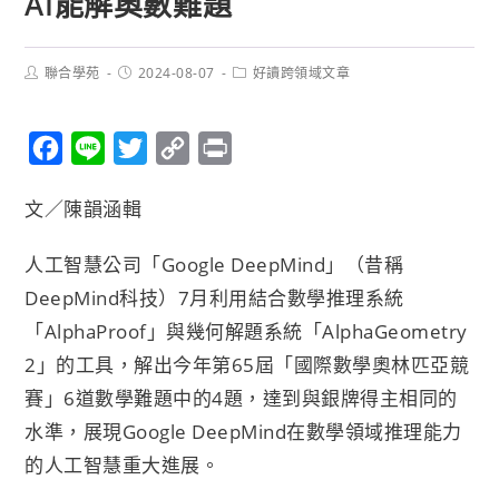
AI能解奧數難題
聯合學苑
2024-08-07
好讀跨領域文章
F
L
T
C
P
a
i
w
o
r
文／陳韻涵輯
c
n
i
p
i
e
e
t
y
n
人工智慧公司「Google DeepMind」（昔稱
b
t
L
t
DeepMind科技）7月利用結合數學推理系統
o
e
i
「AlphaProof」與幾何解題系統「AlphaGeometry
o
r
n
2」的工具，解出今年第65屆「國際數學奧林匹亞競
k
k
賽」6道數學難題中的4題，達到與銀牌得主相同的
水準，展現Google DeepMind在數學領域推理能力
的人工智慧重大進展。