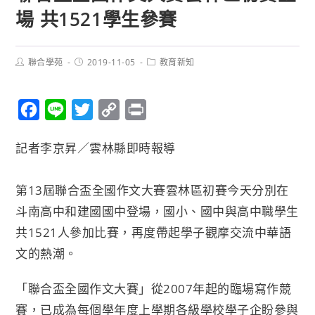
場 共1521學生參賽
聯合學苑
2019-11-05
教育新知
F
L
T
C
P
a
i
w
o
r
記者李京昇／雲林縣即時報導
c
n
i
p
i
e
e
t
y
n
第13屆聯合盃全國作文大賽雲林區初賽今天分別在
b
t
L
t
斗南高中和建國國中登場，國小、國中與高中職學生
o
e
i
共1521人參加比賽，再度帶起學子觀摩交流中華語
o
r
n
文的熱潮。
k
k
「聯合盃全國作文大賽」從2007年起的臨場寫作競
賽，已成為每個學年度上學期各級學校學子企盼參與