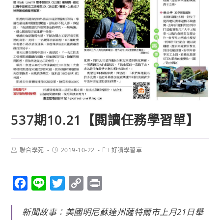
537期10.21【閱讀任務學習單】
聯合學苑
2019-10-22
好讀學習單
F
L
T
C
P
a
i
w
o
r
新聞故事：美國明尼蘇達州薩特爾市上月21日舉
c
n
i
p
i