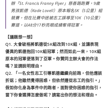
辦「St. Francis Franny Flyer」慈善路跑賽，9歲
e
e
t
y
n
男孩凱德（Kade Lovell）原本報名5K（5公里）組
b
t
L
t
競賽，但在比賽中途被志工誤導至10K（10公里）
o
e
i
賽道，以48分17秒亮眼成績奪得冠軍。
o
r
n
k
k
【議題想一想】
Q1. 大會破格將凱德從5K組改到10K組，並讓表現
優異的凱德抱回10K組冠軍；然而如此一來，10K組
原本的冠軍便落到了亞軍。你贊同主辦大會的作法
嗎？並請說明理由。
Q2. 「一名女性志工引導凱德繼續向前跑，但他應該
折返；他雖然覺得困惑，但依然遵從志工的指引。」
假如你化身為事件中的跑者，面對使你困惑的指引，
當下你會選擇怎麼做呢？請寫出你的想法和理由。