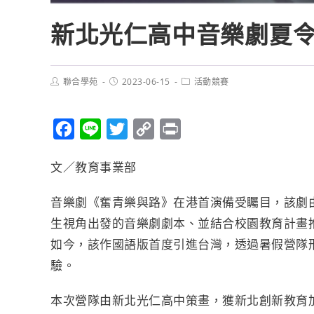
新北光仁高中音樂劇夏令
聯合學苑
2023-06-15
活動競賽
F
L
T
C
P
a
i
w
o
r
文／教育事業部
c
n
i
p
i
e
e
t
y
n
音樂劇《奮青樂與路》在港首演備受矚目，該劇
b
t
L
t
生視角出發的音樂劇劇本、並結合校園教育計畫
o
e
i
如今，該作國語版首度引進台灣，透過暑假營隊
o
r
n
驗。
k
k
本次營隊由新北光仁高中策畫，獲新北創新教育