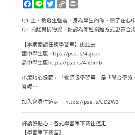
F
L
T
C
P
a
i
w
o
r
Q1.土、敘發生強震，身為學生的你，除了在心
c
n
i
p
i
Q2.捐錢與捐物資，你認為哪種捐贈方式更符合
e
e
t
y
n
b
t
L
t
【本期閱讀任務學習單】由此去
o
e
i
國中學生版
https://pse.is/4sjxpk
o
r
n
高中學生版
https://pse.is/4nblmb
k
k
小編貼心提醒，「教師版學習單」是「聯合學苑
答喔~~
加入會員往這走→
https://pse.is/UDZW3
️️好讀好貼心，各式學習單下載往這走
【學習單下載區】