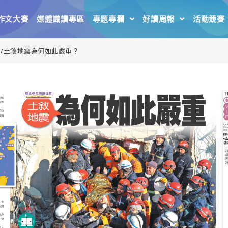
作文大賽
媒體識讀專區
專題專欄
好讀周報
活動競賽
單】/土敘地震為何如此嚴重？