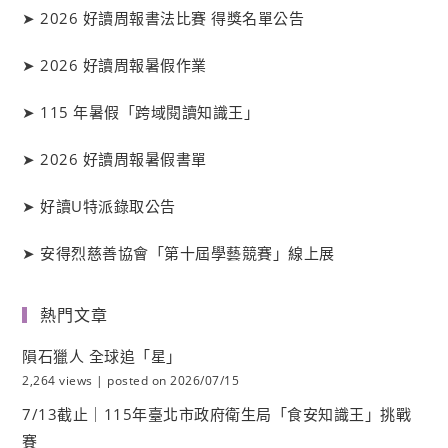
➤
2026 好讀周報書法比賽 得獎名單公告
➤
2026 好讀周報暑假作業
➤
115 年暑假「跨域閱讀知識王」
➤
2026 好讀周報暑假書單
➤
好讀
U
特派錄取公告
➤
安得烈慈善協會「第十屆學藝競賽」線上展
熱門文章
隕石獵人 全球追「星」
2,264 views
|
posted on 2026/07/15
7/13截止｜115年臺北市政府衛生局「食安知識王」挑戰
賽