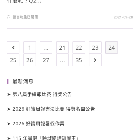
什麼呢？Q2...
留言功能已關閉
2021-09-28
1
...
21
22
23
24
25
26
27
...
35
最新消息
➤
第八屆手繪報比賽 得獎公告
➤
2026 好讀周報書法比賽 得獎名單公告
➤
2026 好讀周報暑假作業
➤
115 年暑假「跨域閱讀知識王」