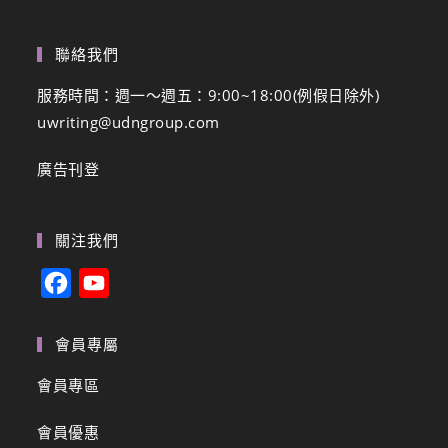
聯絡我們
服務時間：週一～週五：9:00~18:00(例假日除外)
uwriting@udngroup.com
廣告刊登
關注我們
F
Y
a
o
c
u
會員專屬
e
T
會員專區
b
u
會員優惠
o
b