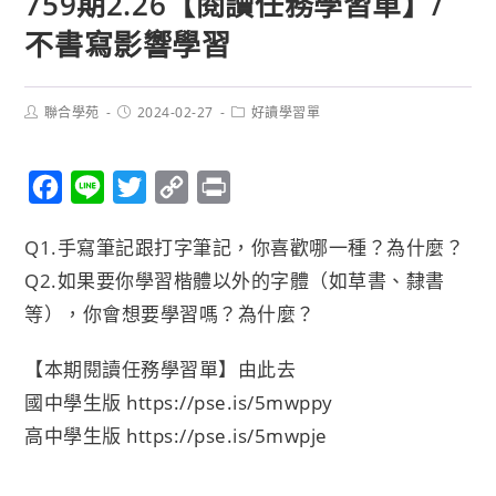
759期2.26【閱讀任務學習單】/
不書寫影響學習
聯合學苑
2024-02-27
好讀學習單
F
L
T
C
P
a
i
w
o
r
Q1.手寫筆記跟打字筆記，你喜歡哪一種？為什麼？
c
n
i
p
i
Q2.如果要你學習楷體以外的字體（如草書、隸書
e
e
t
y
n
等），你會想要學習嗎？為什麼？
b
t
L
t
o
e
i
【本期閱讀任務學習單】由此去
o
r
n
國中學生版
https://pse.is/5mwppy
k
k
高中學生版
https://pse.is/5mwpje