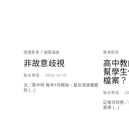
/
媒體素養
媒體識讀
教育新知
非故意歧視
高中教
幫學生
聯合學苑
2020-10-15
檔案？
文╱管中祥 每年9月開始，是台灣演藝圈
的 […]
聯合學苑
20
記者洪欣慈／
案將 […]