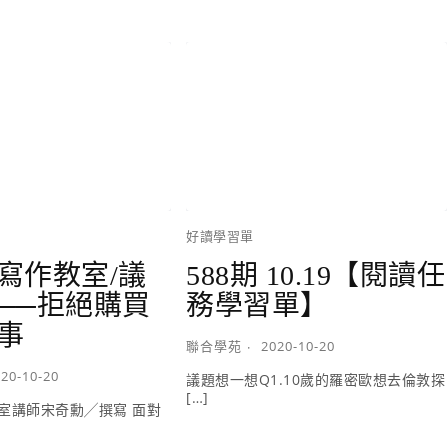
好讀學習單
寫作教室/議
588期 10.19【閱讀任
──拒絕購買
務學習單】
事
聯合學苑
2020-10-20
20-10-20
議題想一想Q1.10歲的羅密歐想去倫敦探
[…]
室講師宋奇勳╱撰寫 面對