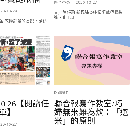
聯合學苑
2020-10-27
20-10-28
文╱陳韻涵 新冠肺炎疫情衝擊塑膠製
造、化 […]
茜 乾隆鍾愛的香妃，是傳
閱讀寫作
 10.26【閱讀任
聯合報寫作教室/巧
單】
婦無米難為炊：「選
米」的原則
20-10-27