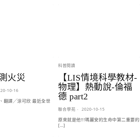
科普閱讀
測火災
【LIS情境科學教材-
物理】熱動說-倫福
20-10-16
德 part2
、翻譯╱涂可欣 最近全世
聯合學苑
2020-10-15
原來就是他!!!瑪麗安的生命中第二重要的
[…]