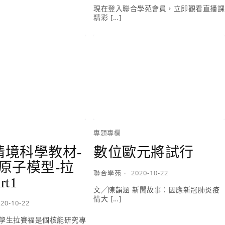
現在登入聯合學苑會員，立即觀看直播課
精彩 […]
專題專欄
S情境科學教材-
數位歐元將試行
原子模型-拉
聯合學苑
2020-10-22
rt1
文╱陳韻涵 新聞故事：因應新冠肺炎疫
情大 […]
20-10-22
學生拉賽福是個核能研究專