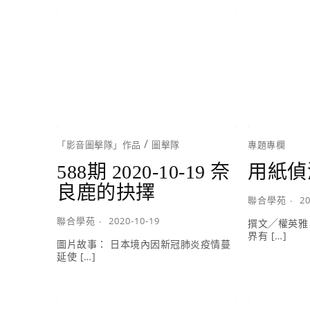
/
「影音圖擊隊」作品
圖擊隊
專題專欄
588期 2020-10-19 奈
用紙偵
良鹿的抉擇
聯合學苑
20
聯合學苑
2020-10-19
撰文╱權英雅
界有 […]
圖片故事： 日本境內因新冠肺炎疫情蔓
延使 […]