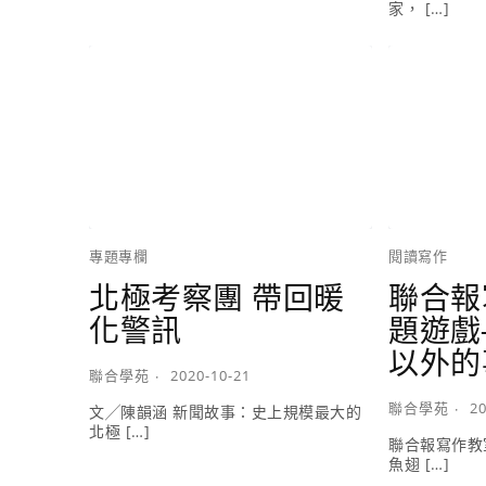
家， […]
專題專欄
閱讀寫作
北極考察團 帶回暖
聯合報
化警訊
題遊戲
以外的
聯合學苑
2020-10-21
聯合學苑
20
文╱陳韻涵 新聞故事：史上規模最大的
北極 […]
聯合報寫作教
魚翅 […]