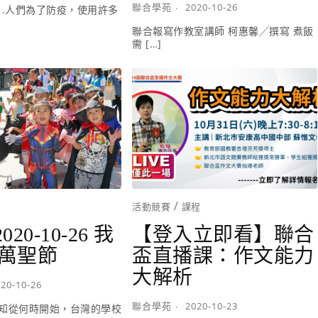
聯合學苑
2020-10-26
1.人們為了防疫，使用許多
聯合報寫作教室講師 柯惠馨╱撰寫 煮飯
需 […]
/
活動競賽
課程
020-10-26 我
【登入立即看】聯合
萬聖節
盃直播課：作文能力
大解析
20-10-26
聯合學苑
2020-10-23
知從何時開始，台灣的學校