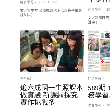
聯合學苑
2020-10-29
聯合學苑
20
文╱管中祥 台南鐵路地下化東移爭議歷
經8 […]
文╱記者陳宛
說中 […]
教育新知
好讀學習單
逾六成國一生照課本
589期
做實驗 新課綱探究
務學習
實作挑戰多
聯合學苑
20