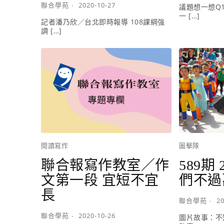
聯合學苑
2020-10-27
議題想一想Q
一 […]
記者潘乃欣／台北即時報導 108課綱強
調 […]
閱讀寫作
圖擊隊
聯合報寫作教室／作
589期 2
文第一段 宜短不宜
們不過
長
聯合學苑
20
聯合學苑
2020-10-26
圖片故事：不