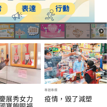
專題專欄
慶展秀女力
疫情，毀了減塑
國寶飽眼福