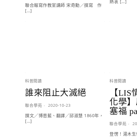
熱衷 […]
聯合報寫作教室講師 宋奇勳／撰寫 作
[…]
科普閱讀
科普閱讀
誰來阻止大滅絕
【LI
化學】
聯合學苑
2020-10-23
塞福 pa
撰文╱博恩藍、翻譯╱邱淑慧 1860年，
[…]
聯合學苑
20
登愣！湯木生