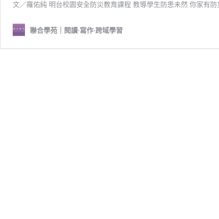
文／羅佑純 明台校園安全防災教育課程 教導學生防患未然 你家有
聯合學苑｜閱讀‧寫作‧跨域學習